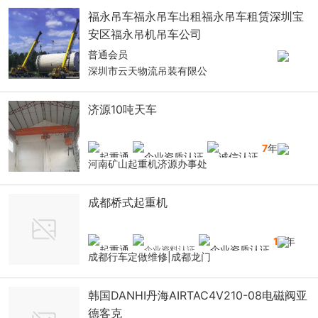
福永吊车福永吊车出租福永吊车租赁深圳宝
安区福永吊机吊车公司
普通会员
深圳市云天物流吊装有限公
济源10吨天车
7
年
河南矿山起重机济源办事处
成都桥式起重机
10
年
成都行车定做维修|成都龙门
韩国DANHI丹海AIRTAC4V210-08电磁阀亚
德客克