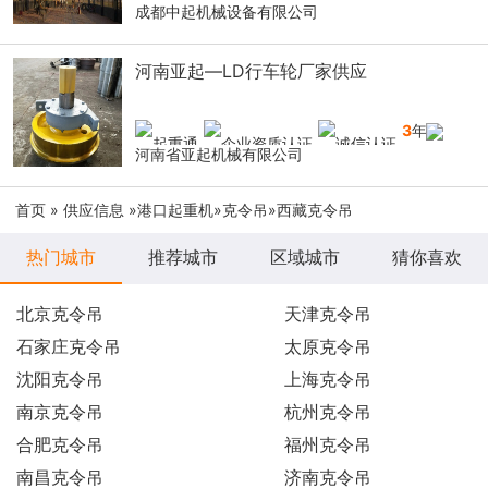
成都中起机械设备有限公司
河南亚起—LD行车轮厂家供应
3
年
河南省亚起机械有限公司
首页
»
供应信息
»
港口起重机
»
克令吊
»西藏克令吊
热门城市
推荐城市
区域城市
猜你喜欢
北京克令吊
天津克令吊
石家庄克令吊
太原克令吊
沈阳克令吊
上海克令吊
南京克令吊
杭州克令吊
合肥克令吊
福州克令吊
南昌克令吊
济南克令吊