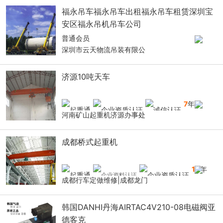
福永吊车福永吊车出租福永吊车租赁深圳宝
安区福永吊机吊车公司
普通会员
深圳市云天物流吊装有限公
济源10吨天车
7
年
河南矿山起重机济源办事处
成都桥式起重机
10
年
成都行车定做维修|成都龙门
韩国DANHI丹海AIRTAC4V210-08电磁阀亚
德客克