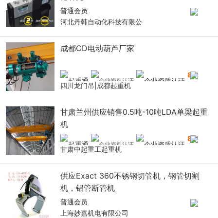
普通会员
河北丹韩自动化科技有限公
成都CD电动葫芦厂家
8
年
四川龙门吊|成都起重机
甘肃兰州供应销售0.5吨-10吨LDA单梁起重
机
8
年
甘肃中起重工起重机
供应Exact 360不锈钢切管机，钢管切割
机，铝管断管机
普通会员
上海妙嘉机电有限公司