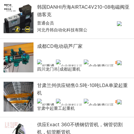
韩国DANHI丹海AIRTAC4V210-08电磁阀亚
德客克
普通会员
河北丹韩自动化科技有限公
成都CD电动葫芦厂家
8
年
四川龙门吊|成都起重机
甘肃兰州供应销售0.5吨-10吨LDA单梁起重
机
8
年
甘肃中起重工起重机
供应Exact 360不锈钢切管机，钢管切割
机，铝管断管机