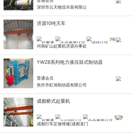
普通会员
深圳市云天物流吊装有限公
济源10吨天车
7
年
河南矿山起重机济源办事处
YWZB系列电力液压鼓式制动器
普通会员
焦作市虹旭制动器有限公司
成都桥式起重机
10
年
成都行车定做维修|成都龙门