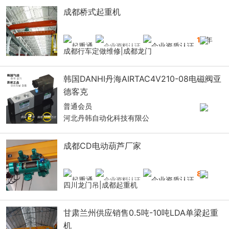
成都桥式起重机
10
年
成都行车定做维修|成都龙门
韩国DANHI丹海AIRTAC4V210-08电磁阀亚
德客克
普通会员
河北丹韩自动化科技有限公
成都CD电动葫芦厂家
8
年
四川龙门吊|成都起重机
甘肃兰州供应销售0.5吨-10吨LDA单梁起重
机