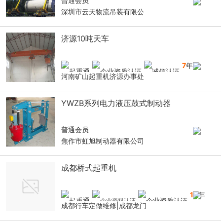
普通会员
深圳市云天物流吊装有限公
济源10吨天车
7
年
河南矿山起重机济源办事处
YWZB系列电力液压鼓式制动器
普通会员
焦作市虹旭制动器有限公司
成都桥式起重机
10
年
成都行车定做维修|成都龙门