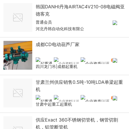
韩国DANHI丹海AIRTAC4V210-08电磁阀亚
德客克
普通会员
河北丹韩自动化科技有限公
成都CD电动葫芦厂家
8
年
四川龙门吊|成都起重机
甘肃兰州供应销售0.5吨-10吨LDA单梁起重
机
8
年
甘肃中起重工起重机
供应Exact 360不锈钢切管机，钢管切割
机，铝管断管机