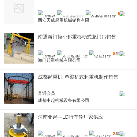
8
年
西安天成起重机械销售有限
南通海门轻小起重移动式龙门吊销售
8
年
海门起重机械有限公司
成都起重机-单梁桥式起重机制作销售
普通会员
成都中起机械设备有限公司
河南亚起—LD行车轮厂家供应
3
年