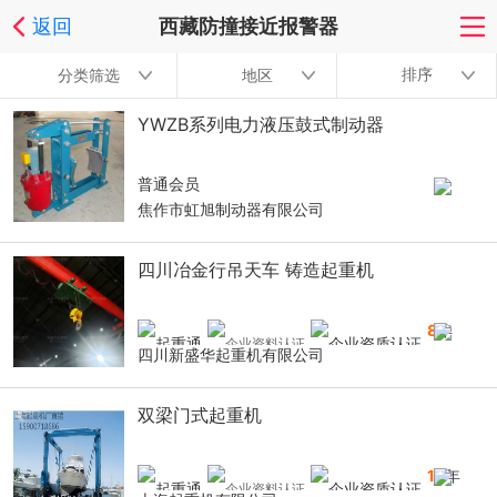
返回
西藏防撞接近报警器
排序
分类筛选
地区
YWZB系列电力液压鼓式制动器
普通会员
焦作市虹旭制动器有限公司
四川冶金行吊天车 铸造起重机
8
年
四川新盛华起重机有限公司
双梁门式起重机
16
年