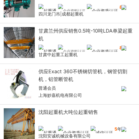
8
年
四川龙门吊|成都起重机
甘肃兰州供应销售0.5吨-10吨LDA单梁起重
机
8
年
甘肃中起重工起重机
供应Exact 360不锈钢切管机，钢管切割
机，铝管断管机
普通会员
上海妙嘉机电有限公司
沈阳起重机大吨位起重销售
5
年
沈阳安诚机械设备有限公司