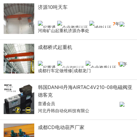
济源10吨天车
7
年
河南矿山起重机济源办事处
成都桥式起重机
10
年
成都行车定做维修|成都龙门
韩国DANHI丹海AIRTAC4V210-08电磁阀亚
德客克
普通会员
河北丹韩自动化科技有限公
成都CD电动葫芦厂家