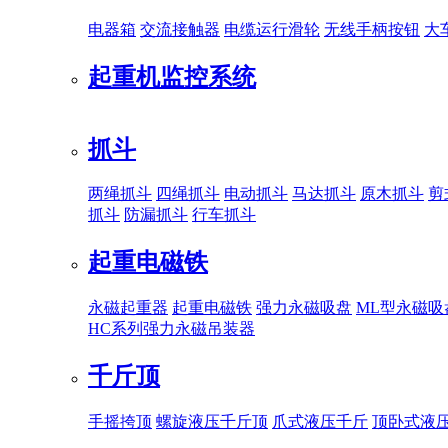
电器箱
交流接触器
电缆运行滑轮
无线手柄按钮
大
起重机监控系统
抓斗
两绳抓斗
四绳抓斗
电动抓斗
马达抓斗
原木抓斗
剪
抓斗
防漏抓斗
行车抓斗
起重电磁铁
永磁起重器
起重电磁铁
强力永磁吸盘
ML型永磁吸
HC系列强力永磁吊装器
千斤顶
手摇挎顶
螺旋液压千斤顶
爪式液压千斤
顶卧式液