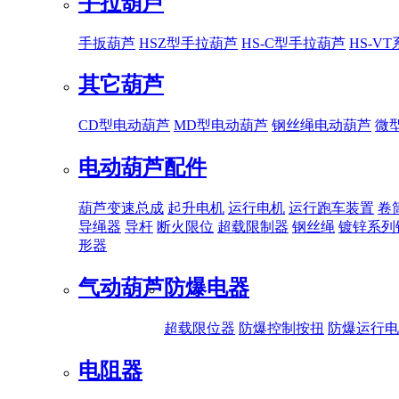
手拉葫芦
手扳葫芦
HSZ型手拉葫芦
HS-C型手拉葫芦
HS-V
其它葫芦
CD型电动葫芦
MD型电动葫芦
钢丝绳电动葫芦
微
电动葫芦配件
葫芦变速总成
起升电机
运行电机
运行跑车装置
卷
导绳器
导杆
断火限位
超载限制器
钢丝绳
镀锌系列
形器
气动葫芦
防爆电器
超载限位器
防爆控制按扭
防爆运行电
电阻器