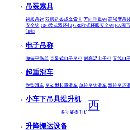
吊装索具
钢板吊钳
双脚链条成套索具
万向垂重钩
高强度吊
安全钩
G80欧式双环扣
G80欧式环眼安全钩
EA圆
卸扣
电子吊称
弹簧平衡器
直显式电子吊秤
耐高温电子秤
无线电
起重滑车
微型滑车
吊架型起重滑车
单轮吊钩滑车
双轮吊环
小车下吊具
提升机
西
多功能提升机
升降搬运设备