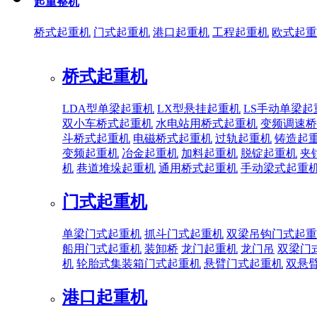
起重整机
桥式起重机
门式起重机
港口起重机
工程起重机
欧式起重
桥式起重机
LDA型单梁起重机
LX型悬挂起重机
LS手动单梁起
双小车桥式起重机
水电站用桥式起重机
变频调速桥
斗桥式起重机
电磁桥式起重机
过轨起重机
铸造起
变频起重机
冶金起重机
加料起重机
脱锭起重机
夹
机
巷道堆垛起重机
通用桥式起重机
手动梁式起重
门式起重机
单梁门式起重机
抓斗门式起重机
双梁吊钩门式起重
船用门式起重机
装卸桥
龙门起重机
龙门吊
双梁门
机
轮胎式集装箱门式起重机
悬臂门式起重机
双悬
港口起重机