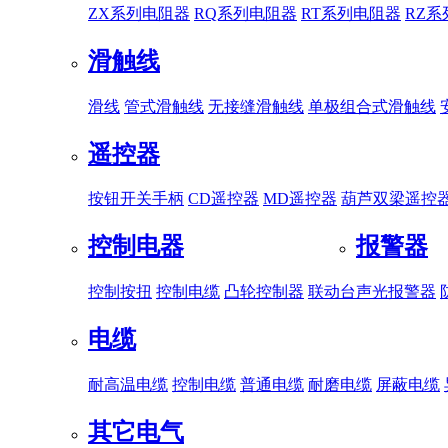
ZX系列电阻器
RQ系列电阻器
RT系列电阻器
RZ
滑触线
滑线
管式滑触线
无接缝滑触线
单极组合式滑触线
遥控器
按钮开关手柄
CD遥控器
MD遥控器
葫芦双梁遥控
控制电器
报警器
控制按扭
控制电缆
凸轮控制器
联动台
声光报警器
电缆
耐高温电缆
控制电缆
普通电缆
耐磨电缆
屏蔽电缆
其它电气