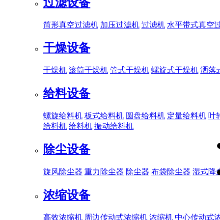
过滤设备
筒形真空过滤机
加压过滤机
过滤机
水平带式真空
干燥设备
干燥机
滚筒干燥机
管式干燥机
螺旋式干燥机
洒落
给料设备
螺旋给料机
板式给料机
圆盘给料机
定量给料机
叶
给料机
给料机
振动给料机
除尘设备
旋风除尘器
重力除尘器
除尘器
布袋除尘器
湿式降
浓缩设备
高效浓缩机
周边传动式浓缩机
浓缩机
中心传动式