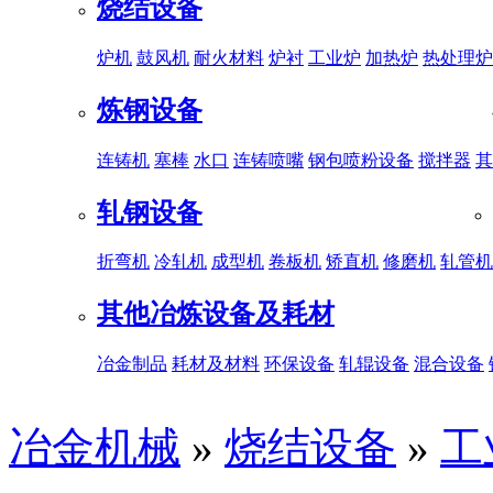
烧结设备
炉机
鼓风机
耐火材料
炉衬
工业炉
加热炉
热处理炉
炼钢设备
连铸机
塞棒
水口
连铸喷嘴
钢包喷粉设备
搅拌器
其
轧钢设备
折弯机
冷轧机
成型机
卷板机
矫直机
修磨机
轧管机
其他冶炼设备及耗材
冶金制品
耗材及材料
环保设备
轧辊设备
混合设备
冶金机械
»
烧结设备
»
工