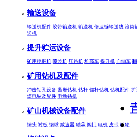
输送设备
输送机配件
胶带输送机
输送机
倍速链输送线
滚筒
送机
提升贮运设备
矿用挖掘机
喷浆机
压路机
堆高车
提升机
自卸车
翻
矿用钻机及配件
冲击钻孔设备
凿岩钻机
钻杆
锚杆钻机
钻机配件
扩
煤电钻及配件
电动钻机
矿山机械设备配件
锤头
衬板
钢球
减速器
轴承
阀门
电机
皮带
叶轮