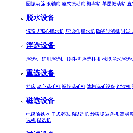
圆振动筛
滚轴筛
座式振动筛
概率筛
单层振动筛
直
脱水设备
沉降式离心脱水机
压滤机
脱水机
陶瓷过滤机
过滤
浮选设备
浮选机
矿用浮选机
搅拌槽
浮选柱
机械搅拌式浮选
重选设备
摇床
离心选矿机
螺旋选矿机
溜槽选矿设备
跳汰机
磁选设备
电磁除铁器
干式弱磁场磁选机
纱磁场磁选机
高梯
选机
磁选机