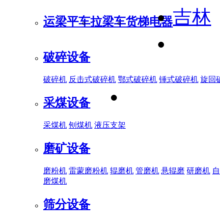
吉林
运梁平车
拉梁车
货梯电器
破碎设备
破碎机
反击式破碎机
鄂式破碎机
锤式破碎机
旋回
采煤设备
采煤机
刨煤机
液压支架
磨矿设备
磨粉机
雷蒙磨粉机
辊磨机
管磨机
悬辊磨
研磨机
自
磨煤机
筛分设备