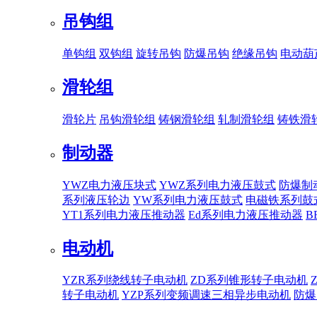
吊钩组
单钩组
双钩组
旋转吊钩
防爆吊钩
绝缘吊钩
电动葫
滑轮组
滑轮片
吊钩滑轮组
铸钢滑轮组
轧制滑轮组
铸铁滑
制动器
YWZ电力液压块式
YWZ系列电力液压鼓式
防爆制
系列液压轮边
YW系列电力液压鼓式
电磁铁系列鼓
YT1系列电力液压推动器
Ed系列电力液压推动器
B
电动机
YZR系列绕线转子电动机
ZD系列锥形转子电动机
转子电动机
YZP系列变频调速三相异步电动机
防爆