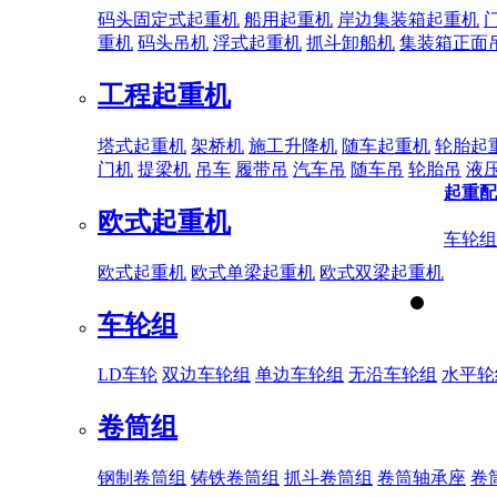
码头固定式起重机
船用起重机
岸边集装箱起重机
重机
码头吊机
浮式起重机
抓斗卸船机
集装箱正面
工程起重机
塔式起重机
架桥机
施工升降机
随车起重机
轮胎起
门机
提梁机
吊车
履带吊
汽车吊
随车吊
轮胎吊
液
起重配
欧式起重机
车轮组
欧式起重机
欧式单梁起重机
欧式双梁起重机
车轮组
LD车轮
双边车轮组
单边车轮组
无沿车轮组
水平轮
卷筒组
钢制卷筒组
铸铁卷筒组
抓斗卷筒组
卷筒轴承座
卷