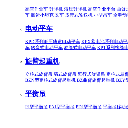
高空作业车
升降机
液压升降机
高空作业平台
曲臂
车
搬运小坦克
叉车
皮带式输送机
小型吊车
全电动
电动平车
KPD系列低压轨道电动平车
KPX蓄电池系列电动平
车
转弯式电动平车
卷缆式电动平车
KPT系列拖缆
旋臂起重机
立柱式旋臂吊
墙式旋臂吊
壁行式旋臂吊
定柱式悬
BZN型定柱式旋臂起重机
BZ曲臂旋臂起重机
BZ
平衡吊
PJ型平衡吊
PAJ型平衡吊
PDJ型平衡吊
平衡吊移动