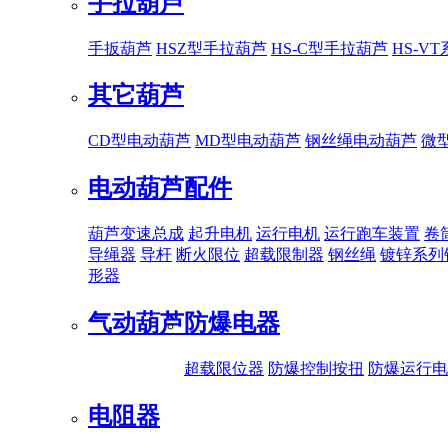
手拉葫芦
手扳葫芦
HSZ型手拉葫芦
HS-C型手拉葫芦
HS-V
其它葫芦
CD型电动葫芦
MD型电动葫芦
钢丝绳电动葫芦
微
电动葫芦配件
葫芦变速总成
起升电机
运行电机
运行跑车装置
卷
导绳器
导杆
断火限位
超载限制器
钢丝绳
镀锌系列
形器
气动葫芦
防爆电器
超载限位器
防爆控制按扭
防爆运行电
电阻器