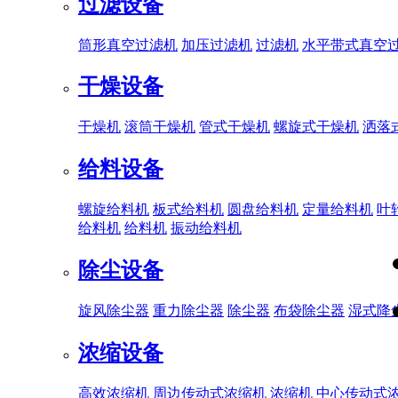
过滤设备
筒形真空过滤机
加压过滤机
过滤机
水平带式真空
干燥设备
干燥机
滚筒干燥机
管式干燥机
螺旋式干燥机
洒落
给料设备
螺旋给料机
板式给料机
圆盘给料机
定量给料机
叶
给料机
给料机
振动给料机
除尘设备
旋风除尘器
重力除尘器
除尘器
布袋除尘器
湿式降
浓缩设备
高效浓缩机
周边传动式浓缩机
浓缩机
中心传动式