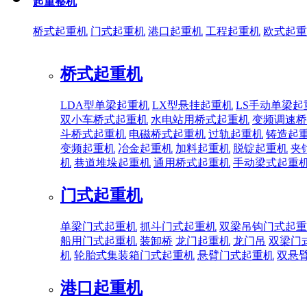
起重整机
桥式起重机
门式起重机
港口起重机
工程起重机
欧式起重
桥式起重机
LDA型单梁起重机
LX型悬挂起重机
LS手动单梁起
双小车桥式起重机
水电站用桥式起重机
变频调速桥
斗桥式起重机
电磁桥式起重机
过轨起重机
铸造起
变频起重机
冶金起重机
加料起重机
脱锭起重机
夹
机
巷道堆垛起重机
通用桥式起重机
手动梁式起重
门式起重机
单梁门式起重机
抓斗门式起重机
双梁吊钩门式起重
船用门式起重机
装卸桥
龙门起重机
龙门吊
双梁门
机
轮胎式集装箱门式起重机
悬臂门式起重机
双悬
港口起重机