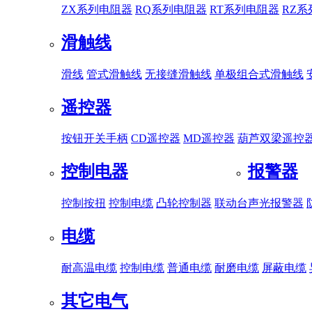
ZX系列电阻器
RQ系列电阻器
RT系列电阻器
RZ
滑触线
滑线
管式滑触线
无接缝滑触线
单极组合式滑触线
遥控器
按钮开关手柄
CD遥控器
MD遥控器
葫芦双梁遥控
控制电器
报警器
控制按扭
控制电缆
凸轮控制器
联动台
声光报警器
电缆
耐高温电缆
控制电缆
普通电缆
耐磨电缆
屏蔽电缆
其它电气