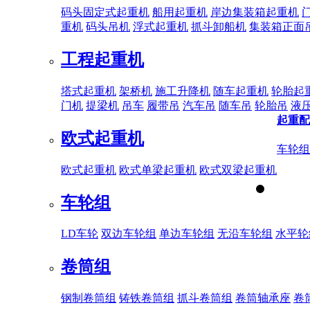
码头固定式起重机
船用起重机
岸边集装箱起重机
重机
码头吊机
浮式起重机
抓斗卸船机
集装箱正面
工程起重机
塔式起重机
架桥机
施工升降机
随车起重机
轮胎起
门机
提梁机
吊车
履带吊
汽车吊
随车吊
轮胎吊
液
起重配
欧式起重机
车轮组
欧式起重机
欧式单梁起重机
欧式双梁起重机
车轮组
LD车轮
双边车轮组
单边车轮组
无沿车轮组
水平轮
卷筒组
钢制卷筒组
铸铁卷筒组
抓斗卷筒组
卷筒轴承座
卷