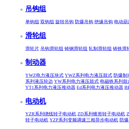
吊钩组
单钩组
双钩组
旋转吊钩
防爆吊钩
绝缘吊钩
电动葫
滑轮组
滑轮片
吊钩滑轮组
铸钢滑轮组
轧制滑轮组
铸铁滑
制动器
YWZ电力液压块式
YWZ系列电力液压鼓式
防爆制
系列液压轮边
YW系列电力液压鼓式
电磁铁系列鼓
YT1系列电力液压推动器
Ed系列电力液压推动器
B
电动机
YZR系列绕线转子电动机
ZD系列锥形转子电动机
转子电动机
YZP系列变频调速三相异步电动机
防爆