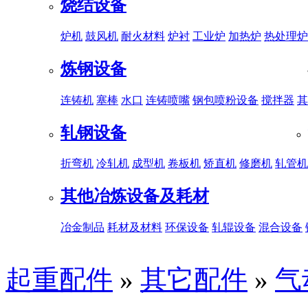
烧结设备
炉机
鼓风机
耐火材料
炉衬
工业炉
加热炉
热处理炉
炼钢设备
连铸机
塞棒
水口
连铸喷嘴
钢包喷粉设备
搅拌器
其
轧钢设备
折弯机
冷轧机
成型机
卷板机
矫直机
修磨机
轧管机
其他冶炼设备及耗材
冶金制品
耗材及材料
环保设备
轧辊设备
混合设备
起重配件
»
其它配件
»
气