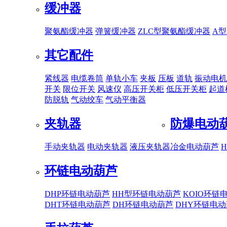
缓冲器
聚氨酯缓冲器
弹簧缓冲器
ZLC型聚氨酯缓冲器
A
其它配件
紧线器
电缆卷筒
单轨小车
夹板
压板
道轨
振动电机
开关
限位开关
风速仪
高压开关柜
低压开关柜
起道
防脱轨
气动绞车
气动平衡器
夹轨器
防爆电动
手动夹轨器
电动夹轨器
液压夹轨器
冶金电动葫芦
环链电动葫芦
DHP环链电动葫芦
HH型环链电动葫芦
KOIO环链
DHT环链电动葫芦
DH环链电动葫芦
DHY环链电