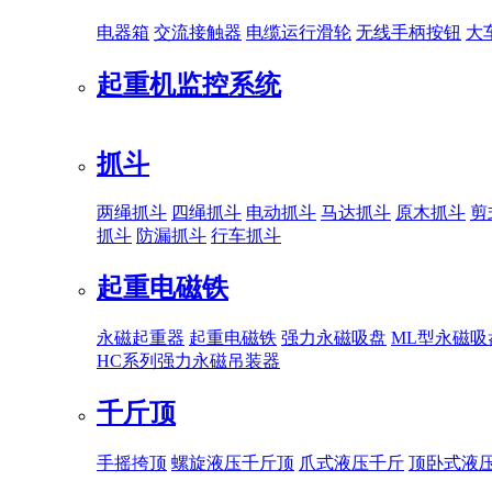
电器箱
交流接触器
电缆运行滑轮
无线手柄按钮
大
起重机监控系统
抓斗
两绳抓斗
四绳抓斗
电动抓斗
马达抓斗
原木抓斗
剪
抓斗
防漏抓斗
行车抓斗
起重电磁铁
永磁起重器
起重电磁铁
强力永磁吸盘
ML型永磁吸
HC系列强力永磁吊装器
千斤顶
手摇挎顶
螺旋液压千斤顶
爪式液压千斤
顶卧式液