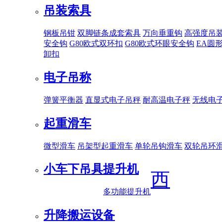
吊装索具
钢板吊钳
双脚链条成套索具
万向垂重钩
高强度吊
安全钩
G80欧式双环扣
G80欧式环眼安全钩
EA圆
卸扣
电子吊称
弹簧平衡器
直显式电子吊秤
耐高温电子秤
无线电
起重滑车
微型滑车
吊架型起重滑车
单轮吊钩滑车
双轮吊环
小车下吊具
提升机
西
多功能提升机
升降搬运设备