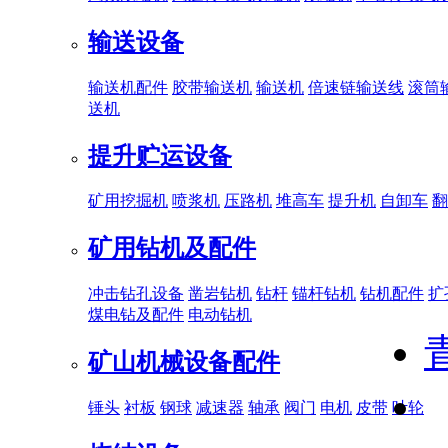
输送设备
输送机配件
胶带输送机
输送机
倍速链输送线
滚筒
送机
提升贮运设备
矿用挖掘机
喷浆机
压路机
堆高车
提升机
自卸车
翻
矿用钻机及配件
冲击钻孔设备
凿岩钻机
钻杆
锚杆钻机
钻机配件
扩
煤电钻及配件
电动钻机
矿山机械设备配件
锤头
衬板
钢球
减速器
轴承
阀门
电机
皮带
叶轮