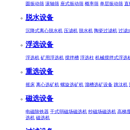
圆振动筛
滚轴筛
座式振动筛
概率筛
单层振动筛
直
脱水设备
沉降式离心脱水机
压滤机
脱水机
陶瓷过滤机
过滤
浮选设备
浮选机
矿用浮选机
搅拌槽
浮选柱
机械搅拌式浮选
重选设备
摇床
离心选矿机
螺旋选矿机
溜槽选矿设备
跳汰机
磁选设备
电磁除铁器
干式弱磁场磁选机
纱磁场磁选机
高梯
选机
磁选机