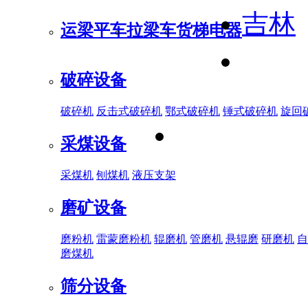
吉林
运梁平车
拉梁车
货梯电器
破碎设备
破碎机
反击式破碎机
鄂式破碎机
锤式破碎机
旋回
采煤设备
采煤机
刨煤机
液压支架
磨矿设备
磨粉机
雷蒙磨粉机
辊磨机
管磨机
悬辊磨
研磨机
自
磨煤机
筛分设备