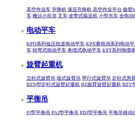
高空作业车
升降机
液压升降机
高空作业平台
曲臂
车
搬运小坦克
叉车
皮带式输送机
小型吊车
全电动
电动平车
KPD系列低压轨道电动平车
KPX蓄电池系列电动平
车
转弯式电动平车
卷缆式电动平车
KPT系列拖缆
旋臂起重机
立柱式旋臂吊
墙式旋臂吊
壁行式旋臂吊
定柱式悬
BZN型定柱式旋臂起重机
BZ曲臂旋臂起重机
BZ
平衡吊
PJ型平衡吊
PAJ型平衡吊
PDJ型平衡吊
平衡吊移动