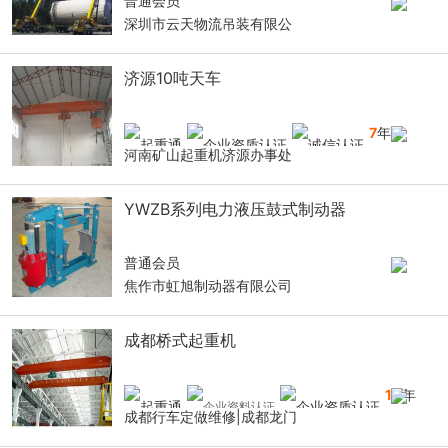
普通会员
深圳市云天物流吊装有限公
济源10吨天车
7
年
河南矿山起重机济源办事处
YWZB系列电力液压鼓式制动器
普通会员
焦作市虹旭制动器有限公司
成都桥式起重机
10
年
成都行车定做维修|成都龙门