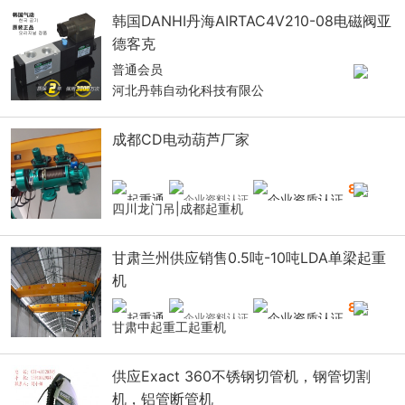
韩国DANHI丹海AIRTAC4V210-08电磁阀亚
德客克
普通会员
河北丹韩自动化科技有限公
成都CD电动葫芦厂家
8
年
四川龙门吊|成都起重机
甘肃兰州供应销售0.5吨-10吨LDA单梁起重
机
8
年
甘肃中起重工起重机
供应Exact 360不锈钢切管机，钢管切割
机，铝管断管机