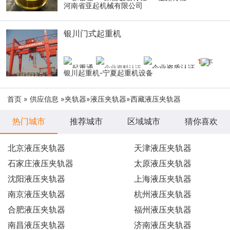
河南省亚起机械有限公司
银川门式起重机
14
年
银川起重机-宁夏起重机设备
首页
»
供应信息
»
夹轨器
»
液压夹轨器
»西藏液压夹轨器
热门城市
推荐城市
区域城市
猜你喜欢
北京液压夹轨器
天津液压夹轨器
石家庄液压夹轨器
太原液压夹轨器
沈阳液压夹轨器
上海液压夹轨器
南京液压夹轨器
杭州液压夹轨器
合肥液压夹轨器
福州液压夹轨器
南昌液压夹轨器
济南液压夹轨器