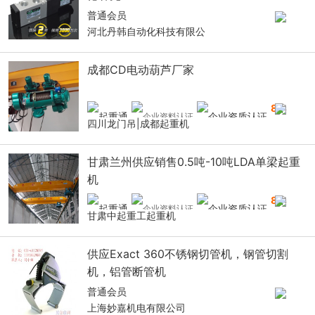
普通会员
河北丹韩自动化科技有限公
成都CD电动葫芦厂家
8
年
四川龙门吊|成都起重机
甘肃兰州供应销售0.5吨-10吨LDA单梁起重
机
8
年
甘肃中起重工起重机
供应Exact 360不锈钢切管机，钢管切割
机，铝管断管机
普通会员
上海妙嘉机电有限公司