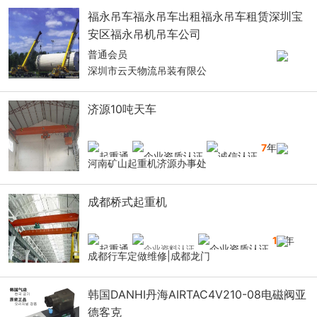
福永吊车福永吊车出租福永吊车租赁深圳宝
安区福永吊机吊车公司
普通会员
深圳市云天物流吊装有限公
济源10吨天车
7
年
河南矿山起重机济源办事处
成都桥式起重机
10
年
成都行车定做维修|成都龙门
韩国DANHI丹海AIRTAC4V210-08电磁阀亚
德客克